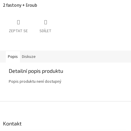
2 fastony + šroub
ZEPTAT SE
SDÍLET
Popis
Diskuze
Detailní popis produktu
Popis produktu není dostupný
Z
á
p
a
Kontakt
t