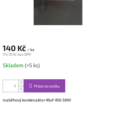
140 Kč
/ ks
115,70 Kč bez DPH
Měrná
Skladem
(>5 ks)
cena:
Přidat do košíku
rozběhový kondenzátor 40uF 450-500V