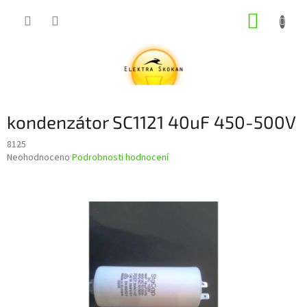
Přejít
NÁKUP
na
obsah
KOŠÍK
kondenzátor SC1121 40uF 450-500V
8125
Průměrné
Neohodnoceno
Podrobnosti hodnocení
hodnocení
produktu
je
0,0
z
5
hvězdiček.