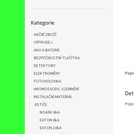
n
e
l
Přeskočit
Kategorie
kategorie
AKČNÍ ZBOŽÍ
VÝPRODEJ
AKU A BATERIE
BEZPEČNOSTNÍ TLAČÍTKA
DETEKTORY
Popi
ELEKTROMĚRY
FOTOVOLTAIKA
HROMOSVODY, UZEMNĚNÍ
Det
INSTALAČNÍ MATERIÁL
Popi
JISTIČE
NOARK 6kA
EATON 6kA
EATON 10kA