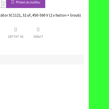
Přidat do košíku
tor SC1121, 32 uF, 450-500 V (2 x faston + šroub)
ZEPTAT SE
SDÍLET