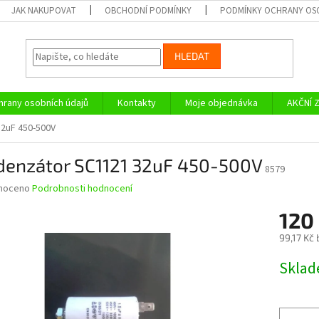
JAK NAKUPOVAT
OBCHODNÍ PODMÍNKY
PODMÍNKY OCHRANY OS
HLEDAT
rany osobních údajů
Kontakty
Moje objednávka
AKČNÍ 
2uF 450-500V
denzátor SC1121 32uF 450-500V
8579
né
noceno
Podrobnosti hodnocení
ní
120
u
99,17 Kč
Měrná
Skla
cena:
ek.