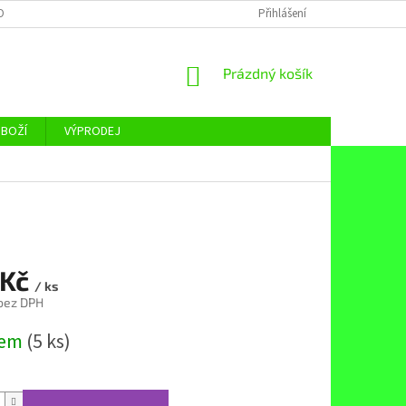
OBNÍCH ÚDAJŮ
Přihlášení
NÁKUPNÍ
Prázdný košík
KOŠÍK
ZBOŽÍ
VÝPRODEJ
 Kč
/ ks
 bez DPH
dem
(5 ks)