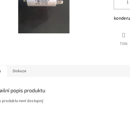
kondenzá
TISK
s
Diskuze
ailní popis produktu
s produktu není dostupný