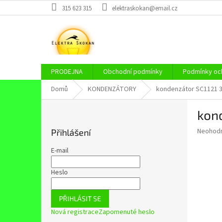
Přejít
315 623 315
elektraskokan@email.cz
na
obsah
PRODEJNA
Obchodní podmínky
Podmínky och
Domů
KONDENZÁTORY
kondenzátor SC1121 3
P
kon
o
s
Průměr
Neohod
Přihlášení
t
hodnoce
r
produkt
E-mail
a
je
0,0
n
Heslo
z
n
5
í
hvězdič
PŘIHLÁSIT SE
p
Nová registrace
Zapomenuté heslo
a