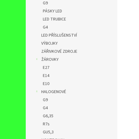
G9
PÁSKY LED
LED TRUBICE
G4
LED PŘÍSLUŠENSTVÍ
VÝBOJKY
ZÁŘIVKOVÉ ZDROJE
ŽÁROVKY
E27
E14
E10
HALOGENOVÉ
G9
G4
G6,35
R7s
GU5,3