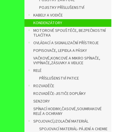
POJISTKY ZÁVITOVÉ
POJISTKY PŘÍSLUŠENSTVÍ
KABELY A VODIČE
KONDENZÁTORY
MOTOROVÉ SPOUŠTĚČE, BEZPEČNOSTNÍ
TLAĆÍTKA
OVLÁDACÍ A SIGNALIZAČNÍ PŘÍSTROJE
POPISOVAČE, LEPIDLA A PÁSKY
VAČKOVÉ,KONCOVÉ A MIKRO SPÍNAČE,
VYPÍNAČE,ZÁSUVKY A VIDLICE
RELÉ
PŘÍSLUŠENSTVÍ PATICE
ROZVADĚČE
ROZVADĚČE-JISTIČE DOPLŇKY
SENZORY
SPÍNACÍ HODINY,ČASOVÉ,SOUMRAKOVÉ
RELÉ A OCHRANY
SPOJOVACÍ,IZOLAČNÍ MATERIÁL
SPOJOVACÍ MATERIÁL- PÁJENÍ A CHEMIE