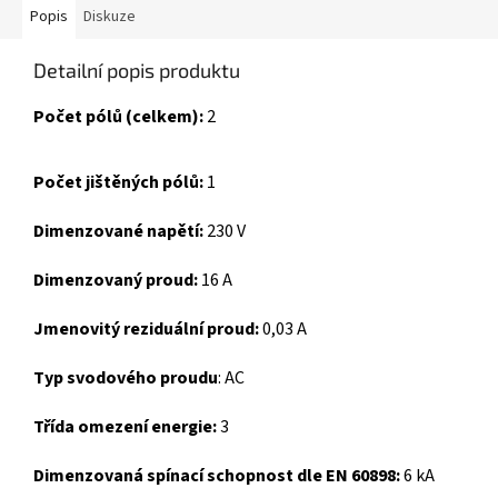
Popis
Diskuze
Detailní popis produktu
Počet pólů (celkem):
2
Počet jištěných pólů:
1
Dimenzované napětí:
230 V
Dimenzovaný proud:
16 A
Jmenovitý reziduální proud:
0,03 A
Typ svodového proudu
:
AC
Třída omezení energie:
3
Dimenzovaná spínací schopnost dle EN 60898:
6 kA