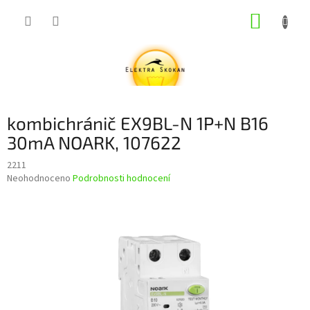
Přejít
NÁKUP
na
obsah
KOŠÍK
kombichránič EX9BL-N 1P+N B16
30mA NOARK, 107622
2211
Průměrné
Neohodnoceno
Podrobnosti hodnocení
hodnocení
produktu
je
0,0
z
5
hvězdiček.