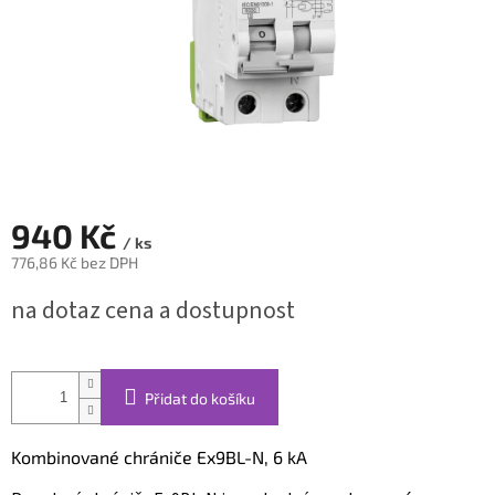
940 Kč
/ ks
776,86 Kč bez DPH
Měrná
na dotaz cena a dostupnost
cena:
Přidat do košíku
Kombinované chrániče Ex9BL-N, 6 kA