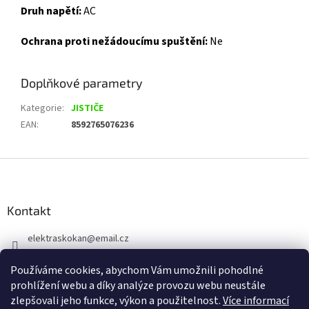
Druh napětí:
AC
Ochrana proti nežádoucímu spuštění:
Ne
Doplňkové parametry
Kategorie
:
JISTIČE
EAN
:
8592765076236
Z
á
p
a
Kontakt
t
elektraskokan
@
email.cz
í
315 623 315
Používáme cookies, abychom Vám umožnili pohodlné
+420 737 802 398
prohlížení webu a díky analýze provozu webu neustále
zlepšovali jeho funkce, výkon a použitelnost.
Více informací