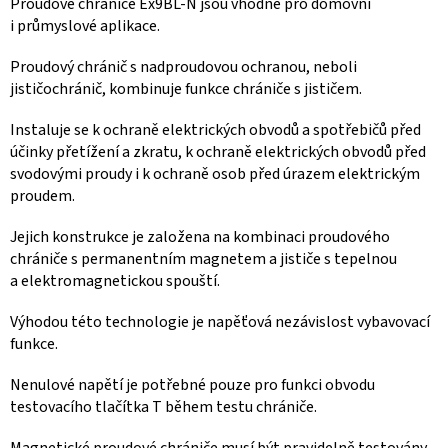
Proudové chrániče Ex9BL-N jsou vhodné pro domovní
i průmyslové aplikace.
Proudový chránič s nadproudovou ochranou, neboli
jističochránič, kombinuje funkce chrániče s jističem.
Instaluje se k ochraně elektrických obvodů a spotřebičů před
účinky přetížení a zkratu, k ochraně elektrických obvodů před
svodovými proudy i k ochraně osob před úrazem elektrickým
proudem.
Jejich konstrukce je založena na kombinaci proudového
chrániče s permanentním magnetem a jističe s tepelnou
a elektromagnetickou spouští.
Výhodou této technologie je napěťová nezávislost vybavovací
funkce.
Nenulové napětí je potřebné pouze pro funkci obvodu
testovacího tlačítka T během testu chrániče.