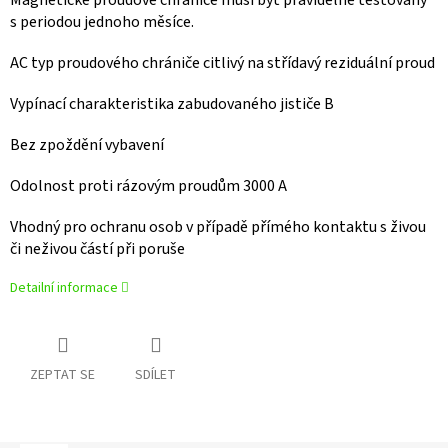
Magnetické proudové chrániče musí být pravidelně testovány
s periodou jednoho měsíce.
AC typ proudového chrániče citlivý na střídavý reziduální proud
Vypínací charakteristika zabudovaného jističe B
Bez zpoždění vybavení
Odolnost proti rázovým proudům 3000 A
Vhodný pro ochranu osob v případě přímého kontaktu s živou
či neživou částí při poruše
Detailní informace
ZEPTAT SE
SDÍLET