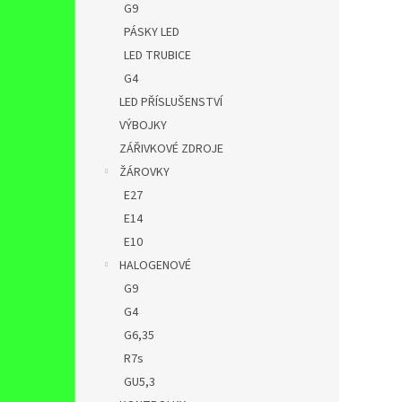
G9
PÁSKY LED
LED TRUBICE
G4
LED PŘÍSLUŠENSTVÍ
VÝBOJKY
ZÁŘIVKOVÉ ZDROJE
ŽÁROVKY
E27
E14
E10
HALOGENOVÉ
G9
G4
G6,35
R7s
GU5,3