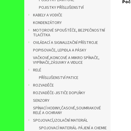
POJISTKY ZÁVITOVÉ
Poč
POJISTKY PŘÍSLUŠENSTVÍ
KABELY A VODIČE
KONDENZÁTORY
MOTOROVÉ SPOUŠTĚČE, BEZPEČNOSTNÍ
TLAĆÍTKA
OVLÁDACÍ A SIGNALIZAČNÍ PŘÍSTROJE
POPISOVAČE, LEPIDLA A PÁSKY
VAČKOVÉ,KONCOVÉ A MIKRO SPÍNAČE,
VYPÍNAČE,ZÁSUVKY A VIDLICE
RELÉ
PŘÍSLUŠENSTVÍ PATICE
ROZVADĚČE
ROZVADĚČE-JISTIČE DOPLŇKY
SENZORY
SPÍNACÍ HODINY,ČASOVÉ,SOUMRAKOVÉ
RELÉ A OCHRANY
SPOJOVACÍ,IZOLAČNÍ MATERIÁL
SPOJOVACÍ MATERIÁL- PÁJENÍ A CHEMIE