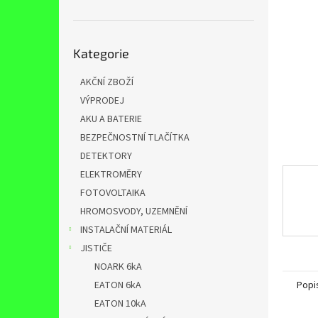
n
e
l
Přeskočit
Kategorie
kategorie
AKČNÍ ZBOŽÍ
VÝPRODEJ
AKU A BATERIE
BEZPEČNOSTNÍ TLAČÍTKA
DETEKTORY
ELEKTROMĚRY
FOTOVOLTAIKA
HROMOSVODY, UZEMNĚNÍ
INSTALAČNÍ MATERIÁL
JISTIČE
NOARK 6kA
Popi
EATON 6kA
EATON 10kA