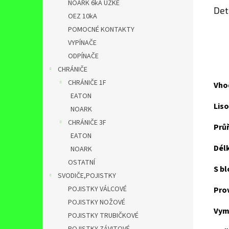
NOARK 6kA ÚZKÉ
Det
OEZ 10kA
POMOCNÉ KONTAKTY
VYPÍNAČE
ODPÍNAČE
CHRÁNIČE
CHRÁNIČE 1F
Vho
EATON
Liso
NOARK
CHRÁNIČE 3F
Průř
EATON
Dél
NOARK
OSTATNÍ
S b
SVODIČE,POJISTKY
POJISTKY VÁLCOVÉ
Pro
POJISTKY NOŽOVÉ
Vym
POJISTKY TRUBIČKOVÉ