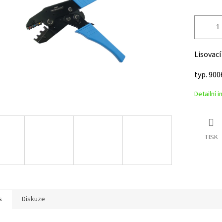
Lisovac
typ. 90
Detailní 
TISK
s
Diskuze