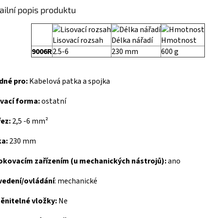
ailní popis produktu
Lisovací rozsah
Délka nářadí
Hmotnost
9006R
2.5-6
230 mm
600 g
dné pro:
Kabelová patka a spojka
vací forma:
ostatní
ez:
2,5 -6 mm²
ka:
230 mm
lokovacím zařízením (u mechanických nástrojů):
ano
vedení/ovládání
: mechanické
ěnitelné vložky:
Ne