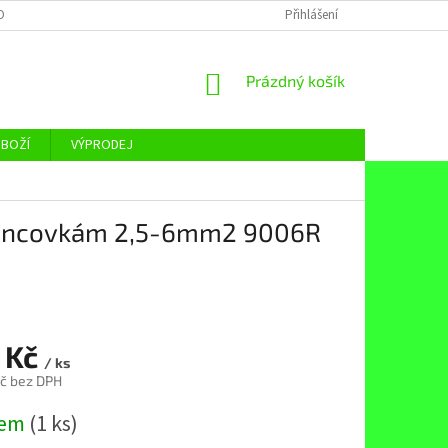
OBNÍCH ÚDAJŮ
Přihlášení
NÁKUPNÍ
Prázdný košík
KOŠÍK
ZBOŽÍ
VÝPRODEJ
 koncovkám 2,5-6mm2 9006R
 Kč
/ ks
č bez DPH
dem
(1 ks)