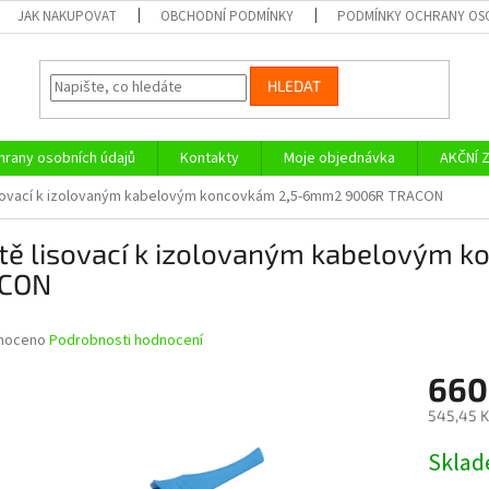
JAK NAKUPOVAT
OBCHODNÍ PODMÍNKY
PODMÍNKY OCHRANY OS
HLEDAT
rany osobních údajů
Kontakty
Moje objednávka
AKČNÍ 
isovací k izolovaným kabelovým koncovkám 2,5-6mm2 9006R TRACON
ště lisovací k izolovaným kabelovým
CON
né
noceno
Podrobnosti hodnocení
ní
660
u
545,45 K
Měrná
Skla
cena:
ek.