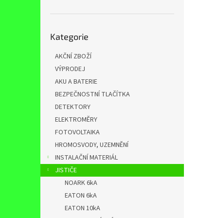
n
e
l
Přeskočit
Kategorie
kategorie
AKČNÍ ZBOŽÍ
VÝPRODEJ
AKU A BATERIE
BEZPEČNOSTNÍ TLAČÍTKA
DETEKTORY
ELEKTROMĚRY
FOTOVOLTAIKA
HROMOSVODY, UZEMNĚNÍ
INSTALAČNÍ MATERIÁL
JISTIČE
NOARK 6kA
EATON 6kA
EATON 10kA