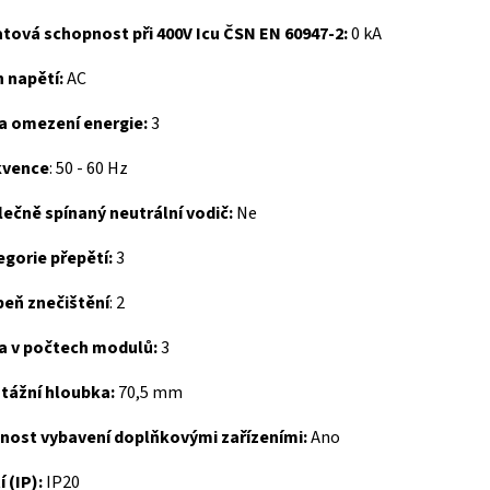
tová schopnost při 400V Icu ČSN EN 60947-2:
0 kA
 napětí:
AC
da omezení energie:
3
kvence
:
50 - 60 Hz
ečně spínaný neutrální vodič:
Ne
gorie přepětí:
3
peň znečištění
:
2
ka v počtech modulů:
3
tážní hloubka:
70,5 mm
nost vybavení doplňkovými zařízeními:
Ano
í (IP):
IP20