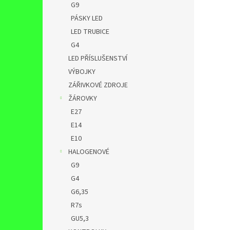
G9
PÁSKY LED
LED TRUBICE
G4
LED PŘÍSLUŠENSTVÍ
VÝBOJKY
ZÁŘIVKOVÉ ZDROJE
ŽÁROVKY
E27
E14
E10
HALOGENOVÉ
G9
G4
G6,35
R7s
GU5,3