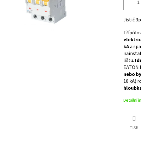
Jistič 3
Třípólo
elektri
kA
a spa
nainstal
lištu.
Id
EATON 
nebo by
10 kA) 
hloubk
Detailní 
TISK