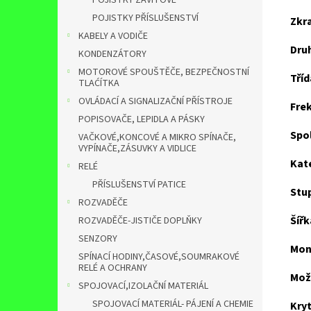
POJISTKY ZÁVITOVÉ
POJISTKY PŘÍSLUŠENSTVÍ
Zkra
KABELY A VODIČE
Druh
KONDENZÁTORY
MOTOROVÉ SPOUŠTĚČE, BEZPEČNOSTNÍ
Tří
TLAĆÍTKA
OVLÁDACÍ A SIGNALIZAČNÍ PŘÍSTROJE
Fre
POPISOVAČE, LEPIDLA A PÁSKY
Spol
VAČKOVÉ,KONCOVÉ A MIKRO SPÍNAČE,
VYPÍNAČE,ZÁSUVKY A VIDLICE
Kate
RELÉ
PŘÍSLUŠENSTVÍ PATICE
Stu
ROZVADĚČE
Šíř
ROZVADĚČE-JISTIČE DOPLŇKY
SENZORY
Mon
SPÍNACÍ HODINY,ČASOVÉ,SOUMRAKOVÉ
RELÉ A OCHRANY
Mož
SPOJOVACÍ,IZOLAČNÍ MATERIÁL
SPOJOVACÍ MATERIÁL- PÁJENÍ A CHEMIE
Kryt