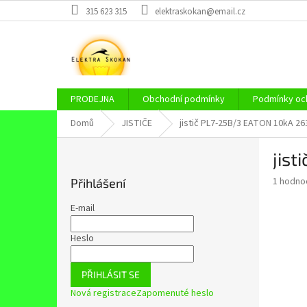
Přejít
315 623 315
elektraskokan@email.cz
na
obsah
PRODEJNA
Obchodní podmínky
Podmínky och
Domů
JISTIČE
jistič PL7-25B/3 EATON 10kA 2
P
jist
o
s
Průměr
1 hodno
Přihlášení
t
hodnoce
r
produkt
E-mail
a
je
5,0
n
Heslo
z
n
5
í
hvězdič
PŘIHLÁSIT SE
p
Nová registrace
Zapomenuté heslo
a