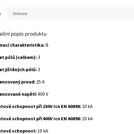
s
Diskuze
ailní popis produktu
nací charakteristika:
B
et pólů (celkem):
3
t jištěných pólů:
3
enzovaný proud:
25 A
enzované napětí:
400 V
tová schopnost při 230V Icn EN 60898:
10 kA
tová schopnost při 400V Icn EN 60898:
10 kA
atová schopnost:
10 kA