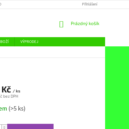
OBNÍCH ÚDAJŮ
Přihlášení
NÁKUPNÍ
Prázdný košík
KOŠÍK
ZBOŽÍ
VÝPRODEJ
 Kč
/ ks
č bez DPH
dem
(>5 ks)