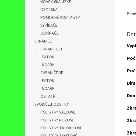
NOARK 6kA ÚZKÉ
OEZ 10kA
Popi
POMOCNÉ KONTAKTY
VYPÍNAČE
ODPÍNAČE
Det
CHRÁNIČE
Vypí
CHRÁNIČE 1F
EATON
Poč
NOARK
Poče
CHRÁNIČE 3F
EATON
Dim
NOARK
Dim
OSTATNÍ
SVODIČE,POJISTKY
Zkra
POJISTKY VÁLCOVÉ
POJISTKY NOŽOVÉ
Zkra
POJISTKY TRUBIČKOVÉ
Zkr