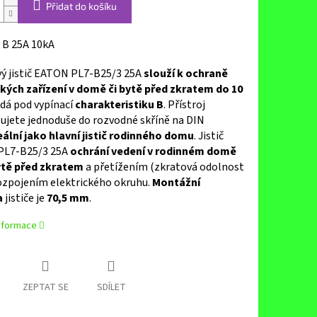
Přidat do košíku
p B 25A 10kA
vý jistič EATON PL7-B25/3 25A
slouží k ochraně
ckých zařízení v domě či bytě před zkratem do 10
dá pod vypínací
charakteristiku B
. Přístroj
ujete jednoduše do rozvodné skříně na DIN
eální jako hlavní jistič rodinného domu
. Jistič
PL7-B25/3 25A
ochrání vedení v rodinném domě
tě před zkratem
a přetížením (zkratová odolnost
rozpojením elektrického okruhu.
Montážní
a
jističe je
70,5 mm
.
informace
ZEPTAT SE
SDÍLET