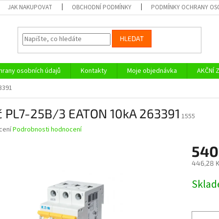
JAK NAKUPOVAT
OBCHODNÍ PODMÍNKY
PODMÍNKY OCHRANY OS
HLEDAT
rany osobních údajů
Kontakty
Moje objednávka
AKČNÍ 
63391
ič PL7-25B/3 EATON 10kA 263391
1555
né
cení
Podrobnosti hodnocení
ní
540
u
446,28 K
Měrná
Skla
cena:
ek.