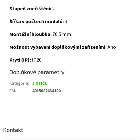
Stupeň znečištění:
2
Šířka v počtech modulů:
3
Montážní hloubka:
70,5 mm
Možnost vybavení doplňkovými zařízeními:
Ano
Krytí (IP):
IP20
Doplňkové parametry
Kategorie
:
JISTIČE
EAN
:
4015082634100
Z
á
p
a
Kontakt
t