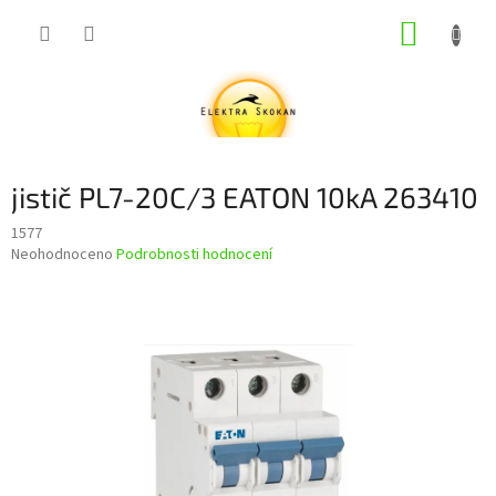
Přejít
NÁKUP
na
obsah
KOŠÍK
jistič PL7-20C/3 EATON 10kA 263410
1577
Průměrné
Neohodnoceno
Podrobnosti hodnocení
hodnocení
produktu
je
0,0
z
5
hvězdiček.