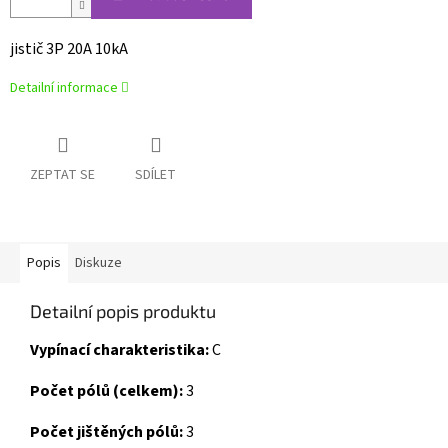
jistič 3P 20A 10kA
Detailní informace
ZEPTAT SE
SDÍLET
Popis
Diskuze
Detailní popis produktu
Vypínací charakteristika:
C
Počet pólů (celkem):
3
Počet jištěných pólů:
3