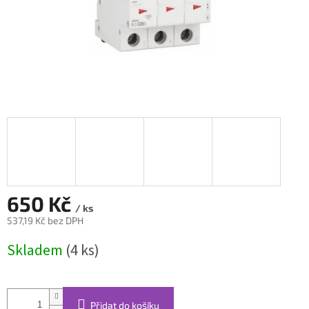
650 Kč
/ ks
537,19 Kč bez DPH
Měrná
Skladem
(4 ks)
cena:
Přidat do košíku