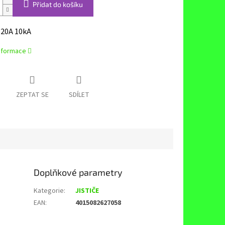
Přidat do košíku
P 20A 10kA
informace
ZEPTAT SE
SDÍLET
Doplňkové parametry
Kategorie
:
JISTIČE
EAN
:
4015082627058