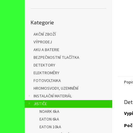
n
e
l
Přeskočit
Kategorie
kategorie
AKČNÍ ZBOŽÍ
VÝPRODEJ
AKU A BATERIE
BEZPEČNOSTNÍ TLAČÍTKA
DETEKTORY
ELEKTROMĚRY
FOTOVOLTAIKA
Popi
HROMOSVODY, UZEMNĚNÍ
INSTALAČNÍ MATERIÁL
Det
JISTIČE
NOARK 6kA
Vypí
EATON 6kA
Poč
EATON 10kA