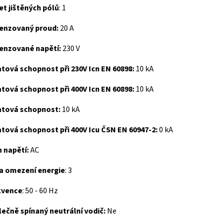
t jištěných pólů
:
1
enzovaný proud:
20 A
enzované napětí:
230 V
tová schopnost při 230V Icn EN 60898:
10 kA
tová schopnost při 400V Icn EN 60898:
10 kA
atová schopnost:
10 kA
tová schopnost při 400V Icu ČSN EN 60947-2:
0 kA
h napětí:
AC
da omezení energie
:
3
kvence
:
50 - 60 Hz
ečně spínaný neutrální vodič:
Ne