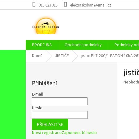
Přejít
315 623 315
elektraskokan@email.cz
na
obsah
PRODEJNA
Obchodní podmínky
Podmínky och
Domů
JISTIČE
jistič PL7-20C/1 EATON 10kA 2
P
jist
o
s
Průměr
Neohod
Přihlášení
t
hodnoce
r
produkt
E-mail
a
je
0,0
n
Heslo
z
n
5
í
hvězdič
PŘIHLÁSIT SE
p
Nová registrace
Zapomenuté heslo
a