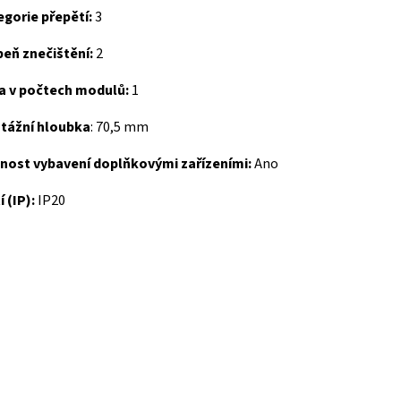
egorie přepětí:
3
eň znečištění:
2
ka v počtech modulů:
1
tážní hloubka
:
70,5 mm
nost vybavení doplňkovými zařízeními:
Ano
í (IP):
IP20