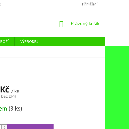
OBNÍCH ÚDAJŮ
Přihlášení
NÁKUPNÍ
Prázdný košík
KOŠÍK
ZBOŽÍ
VÝPRODEJ
 Kč
/ ks
č bez DPH
dem
(3 ks)