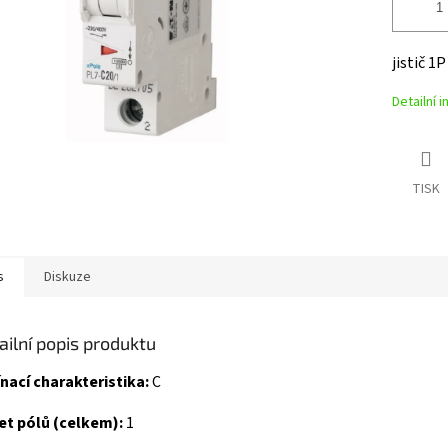
jistič 1
Detailní 
TISK
s
Diskuze
ailní popis produktu
nací charakteristika:
C
et pólů (celkem):
1