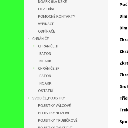
NOARK 6kA ÚZKÉ
Poče
OEZ 10kA
Dim
POMOCNÉ KONTAKTY
VYPÍNAČE
Dim
ODPÍNAČE
CHRÁNIČE
Zkra
CHRÁNIČE 1F
Zkra
EATON
NOARK
Zkr
CHRÁNIČE 3F
Zkra
EATON
NOARK
Dru
OSTATNÍ
Tří
SVODIČE,POJISTKY
POJISTKY VÁLCOVÉ
Fre
POJISTKY NOŽOVÉ
POJISTKY TRUBIČKOVÉ
Spol