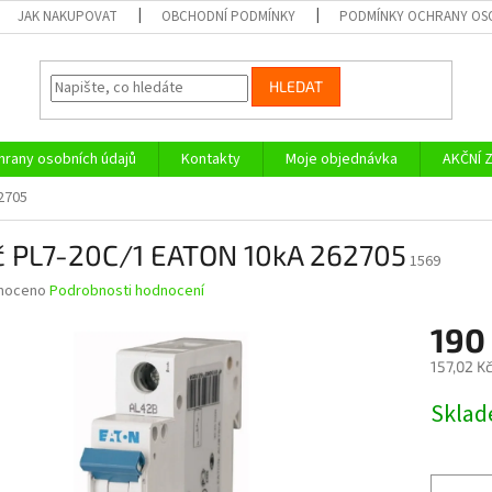
JAK NAKUPOVAT
OBCHODNÍ PODMÍNKY
PODMÍNKY OCHRANY OS
HLEDAT
rany osobních údajů
Kontakty
Moje objednávka
AKČNÍ 
62705
ič PL7-20C/1 EATON 10kA 262705
1569
né
noceno
Podrobnosti hodnocení
ní
190
u
157,02 K
Měrná
Skla
cena:
ek.