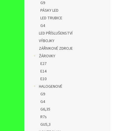
G9
PÁSKY LED
LED TRUBICE
G4
LED PŘÍSLUŠENSTVÍ
VÝBOJKY
ZÁŘIVKOVÉ ZDROJE
ŽÁROVKY
E27
E14
E10
HALOGENOVÉ
G9
G4
G6,35
R7s
GU5,3