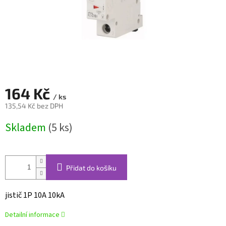
164 Kč
/ ks
135,54 Kč bez DPH
Měrná
Skladem
(5 ks)
cena:
Přidat do košíku
jistič 1P 10A 10kA
Detailní informace