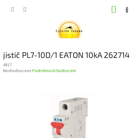
Přejít
NÁKUP
na
obsah
KOŠÍK
jistič PL7-10D/1 EATON 10kA 262714
4817
Průměrné
Neohodnoceno
Podrobnosti hodnocení
hodnocení
produktu
je
0,0
z
5
hvězdiček.