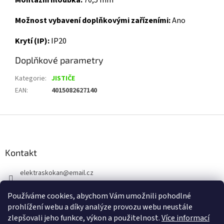
Montážní hloubka:
70,5 mm
Možnost vybavení doplňkovými zařízeními:
Ano
Krytí (IP):
IP20
Doplňkové parametry
Kategorie
:
JISTIČE
EAN
:
4015082627140
Z
á
p
a
Kontakt
t
elektraskokan
@
email.cz
í
315 623 315
Používáme cookies, abychom Vám umožnili pohodlné
+420 737 802 398
prohlížení webu a díky analýze provozu webu neustále
zlepšovali jeho funkce, výkon a použitelnost.
Více informací