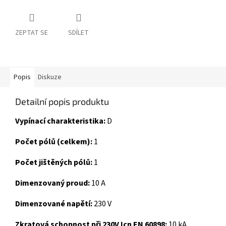
ZEPTAT SE
SDÍLET
Popis
Diskuze
Detailní popis produktu
Vypínací charakteristika:
D
Počet pólů (celkem):
1
Počet jištěných pólů:
1
Dimenzovaný proud:
10 A
Dimenzované napětí:
230 V
Zkratová schopnost při 230V Icn EN 60898:
10 kA