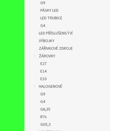
G9
PÁSKY LED
LED TRUBICE
G4
LED PŘÍSLUŠENSTVÍ
VÝBOJKY
ZÁŘIVKOVÉ ZDROJE
ŽÁROVKY
E27
E14
E10
HALOGENOVÉ
G9
G4
G6,35
R7s
GU5,3