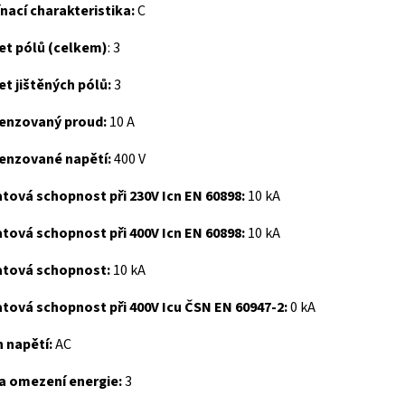
nací charakteristika:
C
et pólů (celkem)
:
3
t jištěných pólů:
3
enzovaný proud:
10 A
enzované napětí:
400 V
tová schopnost při 230V Icn EN 60898:
10 kA
tová schopnost při 400V Icn EN 60898:
10 kA
atová schopnost:
10 kA
tová schopnost při 400V Icu ČSN EN 60947-2:
0 kA
 napětí:
AC
da omezení energie:
3