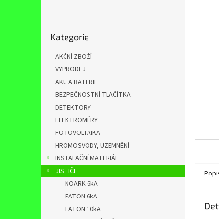
n
e
l
Přeskočit
Kategorie
kategorie
AKČNÍ ZBOŽÍ
VÝPRODEJ
AKU A BATERIE
BEZPEČNOSTNÍ TLAČÍTKA
DETEKTORY
ELEKTROMĚRY
FOTOVOLTAIKA
HROMOSVODY, UZEMNĚNÍ
INSTALAČNÍ MATERIÁL
JISTIČE
Popi
NOARK 6kA
EATON 6kA
Det
EATON 10kA