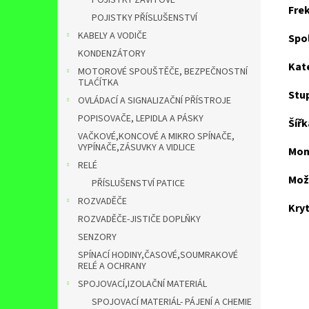
POJISTKY ZÁVITOVÉ
Fre
POJISTKY PŘÍSLUŠENSTVÍ
KABELY A VODIČE
Spol
KONDENZÁTORY
Kat
MOTOROVÉ SPOUŠTĚČE, BEZPEČNOSTNÍ
TLAĆÍTKA
Stup
OVLÁDACÍ A SIGNALIZAČNÍ PŘÍSTROJE
POPISOVAČE, LEPIDLA A PÁSKY
Šíř
VAČKOVÉ,KONCOVÉ A MIKRO SPÍNAČE,
VYPÍNAČE,ZÁSUVKY A VIDLICE
Mon
RELÉ
Mož
PŘÍSLUŠENSTVÍ PATICE
ROZVADĚČE
Kryt
ROZVADĚČE-JISTIČE DOPLŇKY
SENZORY
SPÍNACÍ HODINY,ČASOVÉ,SOUMRAKOVÉ
RELÉ A OCHRANY
SPOJOVACÍ,IZOLAČNÍ MATERIÁL
SPOJOVACÍ MATERIÁL- PÁJENÍ A CHEMIE