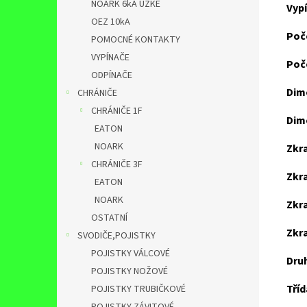
NOARK 6kA ÚZKÉ
Vypí
OEZ 10kA
Poč
POMOCNÉ KONTAKTY
VYPÍNAČE
Poče
ODPÍNAČE
Dim
CHRÁNIČE
CHRÁNIČE 1F
Dim
EATON
NOARK
Zkra
CHRÁNIČE 3F
Zkra
EATON
NOARK
Zkr
OSTATNÍ
Zkra
SVODIČE,POJISTKY
POJISTKY VÁLCOVÉ
Druh
POJISTKY NOŽOVÉ
Tří
POJISTKY TRUBIČKOVÉ