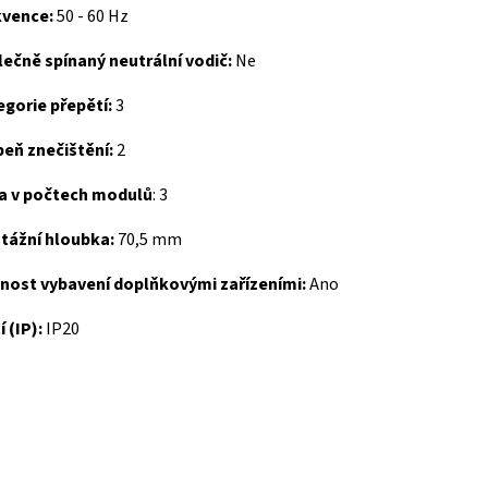
kvence:
50 - 60 Hz
ečně spínaný neutrální vodič:
Ne
egorie přepětí:
3
eň znečištění:
2
ka v počtech modulů
:
3
tážní hloubka:
70,5 mm
nost vybavení doplňkovými zařízeními:
Ano
í (IP):
IP20