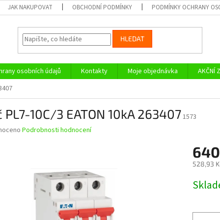
JAK NAKUPOVAT
OBCHODNÍ PODMÍNKY
PODMÍNKY OCHRANY OS
HLEDAT
rany osobních údajů
Kontakty
Moje objednávka
AKČNÍ 
63407
ič PL7-10C/3 EATON 10kA 263407
1573
né
noceno
Podrobnosti hodnocení
ní
640
u
528,93 K
Měrná
Skla
cena:
ek.