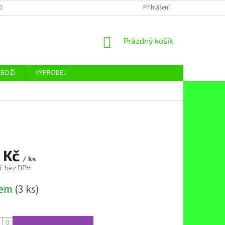
OBNÍCH ÚDAJŮ
Přihlášení
NÁKUPNÍ
Prázdný košík
KOŠÍK
ZBOŽÍ
VÝPRODEJ
 Kč
/ ks
č bez DPH
dem
(3 ks)