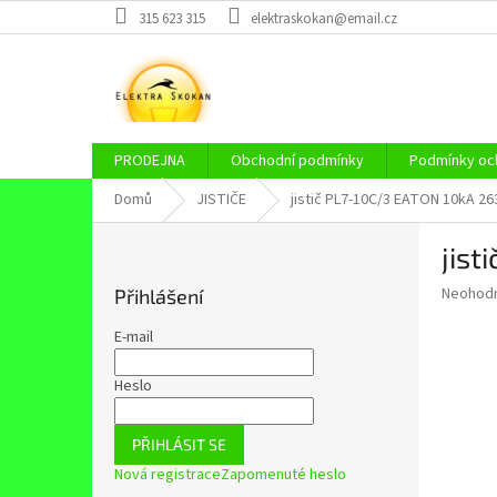
Přejít
315 623 315
elektraskokan@email.cz
na
obsah
PRODEJNA
Obchodní podmínky
Podmínky och
Domů
JISTIČE
jistič PL7-10C/3 EATON 10kA 2
P
jist
o
s
Průměr
Neohod
Přihlášení
t
hodnoce
r
produkt
E-mail
a
je
0,0
n
Heslo
z
n
5
í
hvězdič
PŘIHLÁSIT SE
p
Nová registrace
Zapomenuté heslo
a