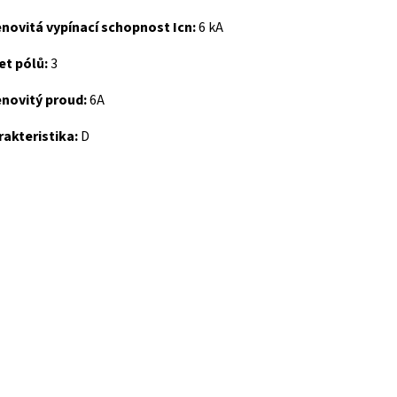
novitá vypínací schopnost Icn:
6 kA
et pólů:
3
novitý proud:
6A
akteristika:
D