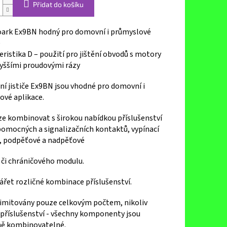
Přidat do košíku
Noark Ex9BN hodný pro domovní i průmyslové
e
ristika D – použití pro jištění obvodů s motory
vyššími proudovými rázy
ní jističe Ex9BN jsou vhodné pro domovní i
ové aplikace.
lze kombinovat s širokou nabídkou příslušenství
pomocných a signalizačních kontaktů, vypínací
, podpěťové a nadpěťové
 či chráničového modulu.
ářet rozličné kombinace příslušenství.
 limitovány pouze celkovým počtem, nikoliv
příslušenství - všechny komponenty jsou
ě kombinovatelné.