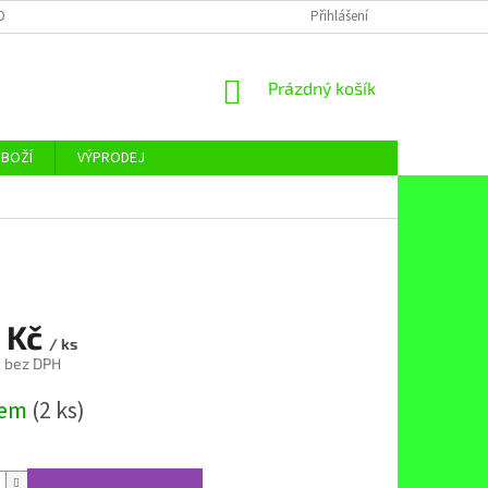
OBNÍCH ÚDAJŮ
Přihlášení
NÁKUPNÍ
Prázdný košík
KOŠÍK
ZBOŽÍ
VÝPRODEJ
 Kč
/ ks
č bez DPH
dem
(2 ks)