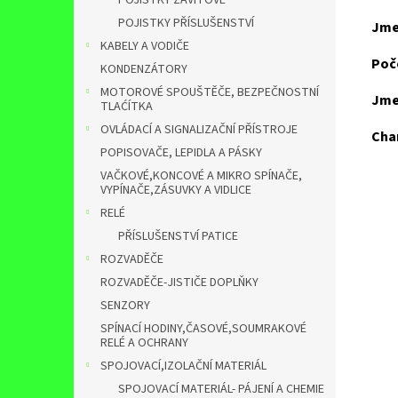
POJISTKY ZÁVITOVÉ
POJISTKY PŘÍSLUŠENSTVÍ
Jme
KABELY A VODIČE
Poč
KONDENZÁTORY
MOTOROVÉ SPOUŠTĚČE, BEZPEČNOSTNÍ
Jme
TLAĆÍTKA
OVLÁDACÍ A SIGNALIZAČNÍ PŘÍSTROJE
Char
POPISOVAČE, LEPIDLA A PÁSKY
VAČKOVÉ,KONCOVÉ A MIKRO SPÍNAČE,
VYPÍNAČE,ZÁSUVKY A VIDLICE
RELÉ
PŘÍSLUŠENSTVÍ PATICE
ROZVADĚČE
ROZVADĚČE-JISTIČE DOPLŇKY
SENZORY
SPÍNACÍ HODINY,ČASOVÉ,SOUMRAKOVÉ
RELÉ A OCHRANY
SPOJOVACÍ,IZOLAČNÍ MATERIÁL
SPOJOVACÍ MATERIÁL- PÁJENÍ A CHEMIE