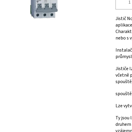
Jistič 
aplikac
Charakte
nebo s 
Instalač
průmysl
Jističe 
včetně 
spouště
spouště
Lze vytv
Ty jsou
druhem 
vzájemn