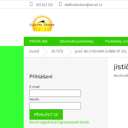
Přejít
315 623 315
elektraskokan@email.cz
na
obsah
PRODEJNA
Obchodní podmínky
Podmínky och
Domů
JISTIČE
jistič 6D/3 NOARK Ex9BN 3P D6,
P
jis
o
s
Průměr
Neohod
Přihlášení
t
hodnoce
r
produkt
E-mail
a
je
0,0
n
Heslo
z
n
5
í
hvězdič
PŘIHLÁSIT SE
p
Nová registrace
Zapomenuté heslo
a