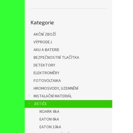
n
e
l
Přeskočit
Kategorie
kategorie
AKČNÍ ZBOŽÍ
VÝPRODEJ
AKU A BATERIE
BEZPEČNOSTNÍ TLAČÍTKA
DETEKTORY
ELEKTROMĚRY
FOTOVOLTAIKA
HROMOSVODY, UZEMNĚNÍ
INSTALAČNÍ MATERIÁL
JISTIČE
NOARK 6kA
EATON 6kA
EATON 10kA