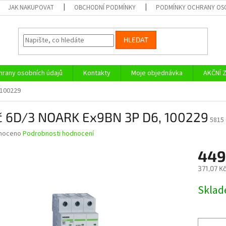
JAK NAKUPOVAT
OBCHODNÍ PODMÍNKY
PODMÍNKY OCHRANY OS
HLEDAT
rany osobních údajů
Kontakty
Moje objednávka
AKČNÍ 
 100229
tič 6D/3 NOARK Ex9BN 3P D6, 100229
5815
né
noceno
Podrobnosti hodnocení
ní
449
u
371,07 K
Měrná
Skla
cena:
ek.