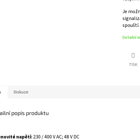
Je možn
signaliz
spouští.
Detailní 
TISK
s
Diskuze
ailní popis produktu
novité napětí:
230 / 400 V AC; 48 V DC