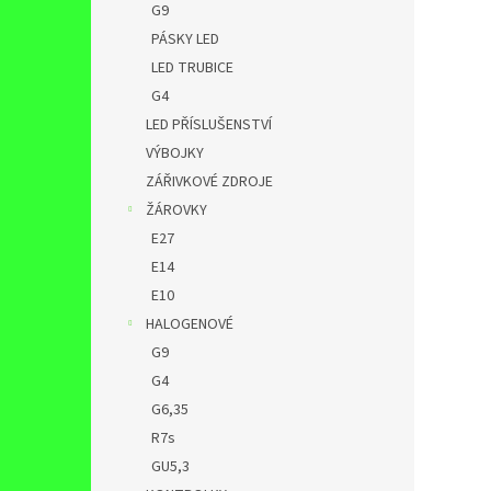
G9
PÁSKY LED
LED TRUBICE
G4
LED PŘÍSLUŠENSTVÍ
VÝBOJKY
ZÁŘIVKOVÉ ZDROJE
ŽÁROVKY
E27
E14
E10
HALOGENOVÉ
G9
G4
G6,35
R7s
GU5,3