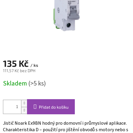
135 Kč
/ ks
111,57 Kč bez DPH
Měrná
Skladem
(>5 ks)
cena:
Přidat do košíku
Jistič Noark Ex9BN hodný pro domovní i průmyslové aplikace.
Charakteristika D – použití pro jištění obvodů s motory nebo s