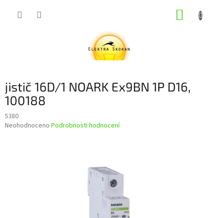
Přejít
NÁKUP
na
obsah
KOŠÍK
jistič 16D/1 NOARK Ex9BN 1P D16,
100188
5380
Průměrné
Neohodnoceno
Podrobnosti hodnocení
hodnocení
produktu
je
0,0
z
5
hvězdiček.