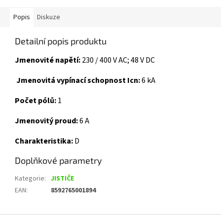
Popis
Diskuze
Detailní popis produktu
Jmenovité napětí:
230 / 400 V AC; 48 V DC
Jmenovitá vypínací schopnost Icn:
6 kA
Počet pólů:
1
Jmenovitý proud:
6 A
Charakteristika:
D
Doplňkové parametry
Kategorie
:
JISTIČE
EAN
:
8592765001894
Z