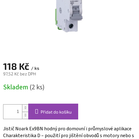
118 Kč
/ ks
97,52 Kč bez DPH
Měrná
Skladem
(2 ks)
cena:
Přidat do košíku
Jistič Noark Ex9BN hodný pro domovní i průmyslové aplikace
Charakteristika D – použití pro jištění obvodů s motory nebo s