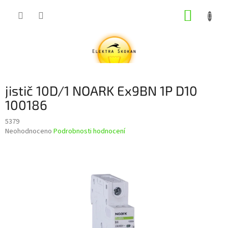
Přejít
NÁKUP
na
obsah
KOŠÍK
jistič 10D/1 NOARK Ex9BN 1P D10
100186
5379
Průměrné
Neohodnoceno
Podrobnosti hodnocení
hodnocení
produktu
je
0,0
z
5
hvězdiček.