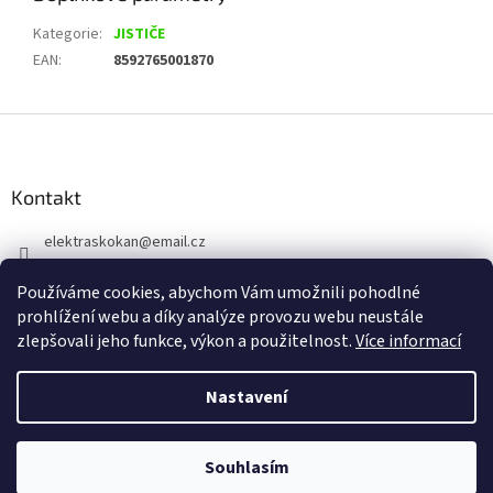
Kategorie
:
JISTIČE
EAN
:
8592765001870
Z
á
p
a
Kontakt
t
elektraskokan
@
email.cz
í
315 623 315
Používáme cookies, abychom Vám umožnili pohodlné
+420 737 802 398
prohlížení webu a díky analýze provozu webu neustále
zlepšovali jeho funkce, výkon a použitelnost.
Více informací
Nastavení
Vytvořil Shoptet
Souhlasím
Copyright 2026
www.elektraskokan.cz
. Všechna práva vyhrazena.