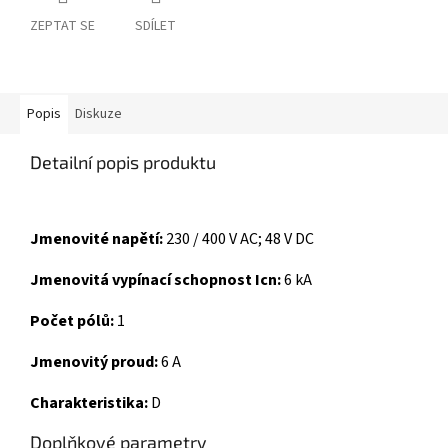
ZEPTAT SE
SDÍLET
Popis
Diskuze
Detailní popis produktu
Jmenovité napětí:
230 / 400 V AC; 48 V DC
Jmenovitá vypínací schopnost Icn:
6 kA
Počet pólů:
1
Jmenovitý proud:
6 A
Charakteristika:
D
Doplňkové parametry