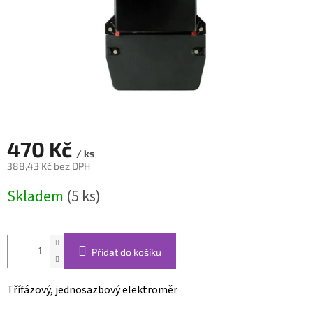
470 Kč
/ ks
388,43 Kč bez DPH
Měrná
Skladem
(5 ks)
cena:
Přidat do košíku
Třífázový, jednosazbový elektroměr