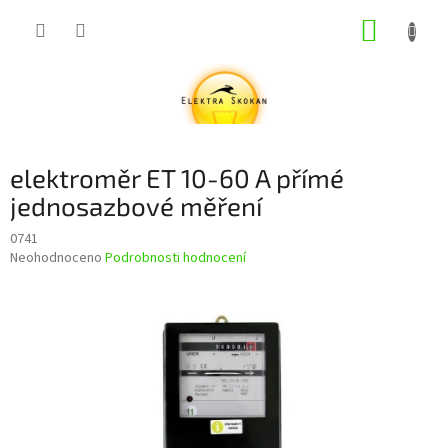
Přejít
NÁKUP
na
obsah
KOŠÍK
elektroměr ET 10-60 A přímé
jednosazbové měření
0741
Průměrné
Neohodnoceno
Podrobnosti hodnocení
hodnocení
produktu
je
0,0
z
5
hvězdiček.