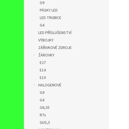
G9
PÁSKY LED
LED TRUBICE
G4
LED PŘÍSLUŠENSTVÍ
VÝBOJKY
ZÁŘIVKOVÉ ZDROJE
ŽÁROVKY
E27
E14
E10
HALOGENOVÉ
G9
G4
G6,35
R7s
GU5,3