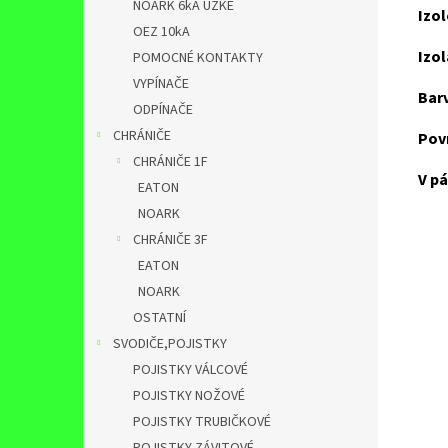
NOARK 6kA ÚZKÉ
Izo
OEZ 10kA
Izol
POMOCNÉ KONTAKTY
VYPÍNAČE
Bar
ODPÍNAČE
CHRÁNIČE
Pov
CHRÁNIČE 1F
V pá
EATON
NOARK
CHRÁNIČE 3F
EATON
NOARK
OSTATNÍ
SVODIČE,POJISTKY
POJISTKY VÁLCOVÉ
POJISTKY NOŽOVÉ
POJISTKY TRUBIČKOVÉ