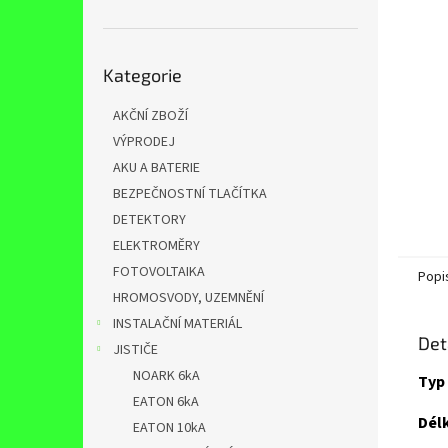
n
e
l
Přeskočit
Kategorie
kategorie
AKČNÍ ZBOŽÍ
VÝPRODEJ
AKU A BATERIE
BEZPEČNOSTNÍ TLAČÍTKA
DETEKTORY
ELEKTROMĚRY
FOTOVOLTAIKA
Popi
HROMOSVODY, UZEMNĚNÍ
INSTALAČNÍ MATERIÁL
Det
JISTIČE
NOARK 6kA
Typ
EATON 6kA
Délk
EATON 10kA