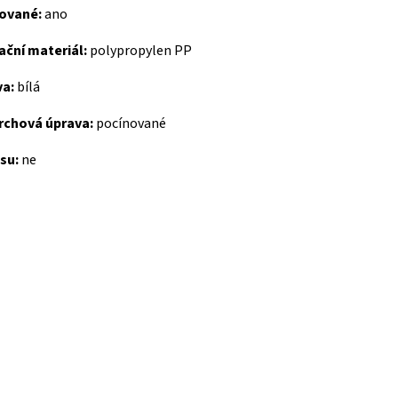
lované:
ano
ační materiál:
polypropylen PP
va:
bílá
rchová úprava:
pocínované
su:
ne