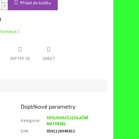
Přidat do košíku
8
informace
ZEPTAT SE
SDÍLET
Doplňkové parametry
SPOJOVACÍ,IZOLAČNÍ
Kategorie
:
MATERIÁL
EAN
:
8591120045832