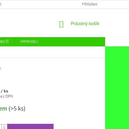
OBNÍCH ÚDAJŮ
Přihlášení
NÁKUPNÍ
Prázdný košík
KOŠÍK
ZBOŽÍ
VÝPRODEJ
5
č
/ ks
bez DPH
dem
(>5 ks)