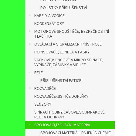
POJISTKY ZÁVITOVÉ
POJISTKY PŘÍSLUŠENSTVÍ
KABELY A VODIČE
KONDENZÁTORY
MOTOROVÉ SPOUŠTĚČE, BEZPEČNOSTNÍ
TLAĆÍTKA
OVLÁDACÍ A SIGNALIZAČNÍ PŘÍSTROJE
POPISOVAČE, LEPIDLA A PÁSKY
VAČKOVÉ,KONCOVÉ A MIKRO SPÍNAČE,
VYPÍNAČE,ZÁSUVKY A VIDLICE
RELÉ
PŘÍSLUŠENSTVÍ PATICE
ROZVADĚČE
ROZVADĚČE-JISTIČE DOPLŇKY
SENZORY
SPÍNACÍ HODINY,ČASOVÉ,SOUMRAKOVÉ
RELÉ A OCHRANY
SPOJOVACÍ,IZOLAČNÍ MATERIÁL
SPOJOVACÍ MATERIÁL- PÁJENÍ A CHEMIE