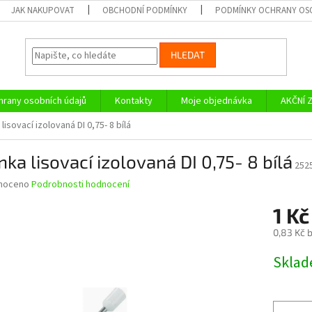
JAK NAKUPOVAT
OBCHODNÍ PODMÍNKY
PODMÍNKY OCHRANY OS
HLEDAT
rany osobních údajů
Kontakty
Moje objednávka
AKČNÍ 
 lisovací izolovaná DI 0,75- 8 bílá
nka lisovací izolovaná DI 0,75- 8 bílá
252
né
noceno
Podrobnosti hodnocení
ní
1 K
u
0,83 Kč 
Měrná
Skla
cena:
ek.