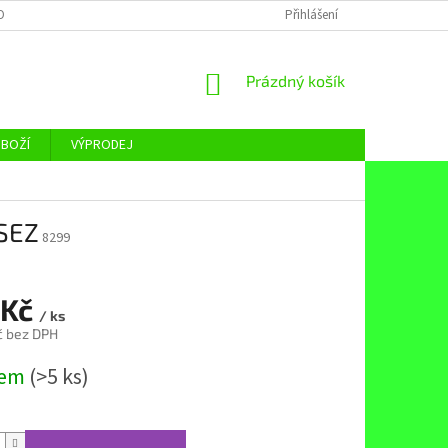
OBNÍCH ÚDAJŮ
Přihlášení
NÁKUPNÍ
Prázdný košík
KOŠÍK
ZBOŽÍ
VÝPRODEJ
 SEZ
8299
 Kč
/ ks
č bez DPH
dem
(>5 ks)