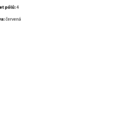
et pólů:
4
va:
červená