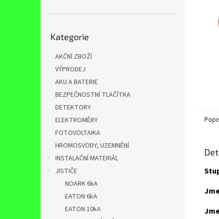
n
e
l
Přeskočit
Kategorie
kategorie
AKČNÍ ZBOŽÍ
VÝPRODEJ
AKU A BATERIE
BEZPEČNOSTNÍ TLAČÍTKA
DETEKTORY
Popi
ELEKTROMĚRY
FOTOVOLTAIKA
HROMOSVODY, UZEMNĚNÍ
Det
INSTALAČNÍ MATERIÁL
Stup
JISTIČE
NOARK 6kA
Jme
EATON 6kA
EATON 10kA
Jme