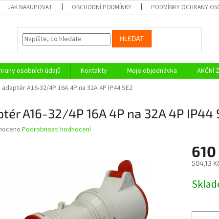
JAK NAKUPOVAT
OBCHODNÍ PODMÍNKY
PODMÍNKY OCHRANY OS
HLEDAT
rany osobních údajů
Kontakty
Moje objednávka
AKČNÍ 
adaptér A16-32/4P 16A 4P na 32A 4P IP44 SEZ
tér A16-32/4P 16A 4P na 32A 4P IP44
né
noceno
Podrobnosti hodnocení
ní
610
u
504,13 K
Měrná
Skla
cena:
ek.