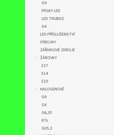
G9
PÁSKY LED
LED TRUBICE
G4
LED PŘÍSLUŠENSTVÍ
VÝBOJKY
ZÁŘIVKOVÉ ZDROJE
ŽÁROVKY
E27
E14
E10
HALOGENOVÉ
G9
G4
G6,35
R7s
GU5,3