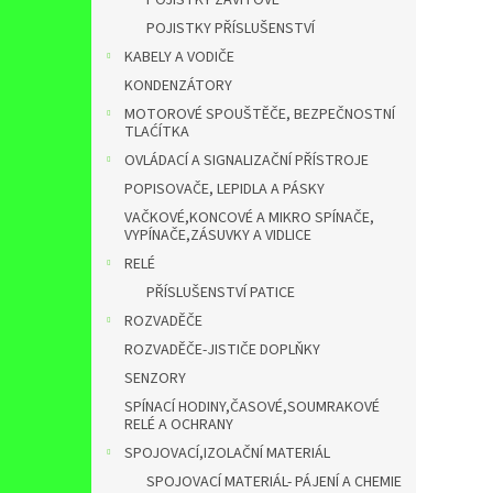
POJISTKY ZÁVITOVÉ
POJISTKY PŘÍSLUŠENSTVÍ
KABELY A VODIČE
KONDENZÁTORY
MOTOROVÉ SPOUŠTĚČE, BEZPEČNOSTNÍ
TLAĆÍTKA
OVLÁDACÍ A SIGNALIZAČNÍ PŘÍSTROJE
POPISOVAČE, LEPIDLA A PÁSKY
VAČKOVÉ,KONCOVÉ A MIKRO SPÍNAČE,
VYPÍNAČE,ZÁSUVKY A VIDLICE
RELÉ
PŘÍSLUŠENSTVÍ PATICE
ROZVADĚČE
ROZVADĚČE-JISTIČE DOPLŇKY
SENZORY
SPÍNACÍ HODINY,ČASOVÉ,SOUMRAKOVÉ
RELÉ A OCHRANY
SPOJOVACÍ,IZOLAČNÍ MATERIÁL
SPOJOVACÍ MATERIÁL- PÁJENÍ A CHEMIE