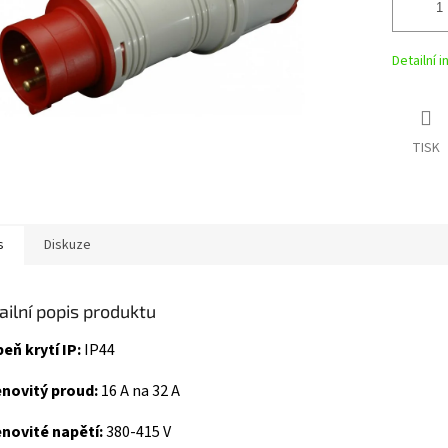
Detailní 
TISK
s
Diskuze
ailní popis produktu
eň krytí IP:
IP44
novitý proud:
16 A na 32 A
novité napětí:
380-415 V