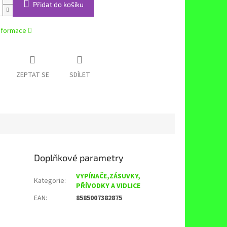
Přidat do košíku
informace
ZEPTAT SE
SDÍLET
Doplňkové parametry
VYPÍNAČE,ZÁSUVKY,
Kategorie
:
PŘÍVODKY A VIDLICE
EAN
:
8585007382875