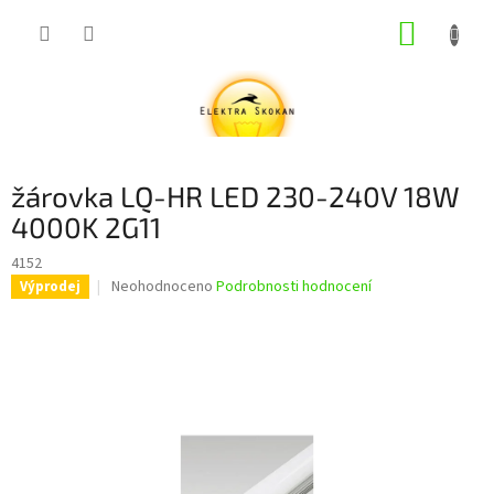
Přejít
NÁKUP
na
obsah
KOŠÍK
žárovka LQ-HR LED 230-240V 18W
4000K 2G11
4152
Průměrné
Neohodnoceno
Podrobnosti hodnocení
Výprodej
hodnocení
produktu
je
0,0
z
5
hvězdiček.