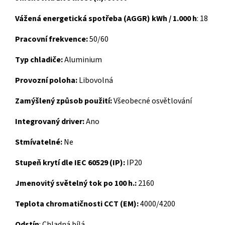
Vážená energetická spotřeba (AGGR) kWh / 1.000 h
: 18
Pracovní frekvence:
50/60
Typ chladiče:
Aluminium
Provozní poloha:
Libovolná
Zamýšlený způsob použití:
Všeobecné osvětlování
Integrovaný driver:
Ano
Stmívatelné:
Ne
Stupeň krytí dle IEC 60529 (IP):
IP20
Jmenovitý světelný tok po 100 h.:
2160
Teplota chromatičnosti CCT (EM):
4000/4200
Odstín
: Chladná bílá