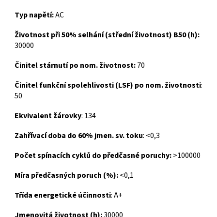
Typ napětí:
AC
Životnost při 50% selhání (střední životnost) B50 (h):
30000
Činitel stárnutí po nom. životnost:
70
Činitel funkční spolehlivosti (LSF) po nom. životnosti
:
50
Ekvivalent žárovky
: 134
Zahřívací doba do 60% jmen. sv. toku
: <0,3
Počet spínacích cyklů do předčasné poruchy:
>100000
Míra předčasných poruch (%):
<0,1
Třída energetické účinnosti
: A+
Jmenovitá životnost (h):
30000