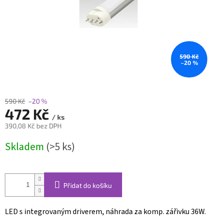
590 Kč
–20 %
590 Kč
–20 %
472 Kč
/ ks
390,08 Kč bez DPH
Měrná
Skladem
(>5 ks)
cena:
Přidat do košíku
LED s integrovaným driverem, náhrada za komp. zářivku 36W.