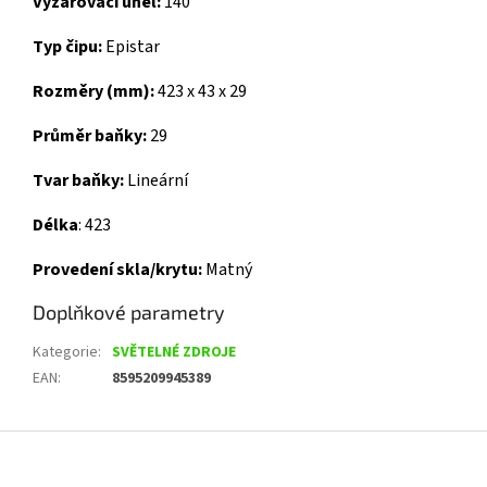
Vyzařovací úhel:
140
Typ čipu:
Epistar
Rozměry (mm):
423 x 43 x 29
Průměr baňky:
29
Tvar baňky:
Lineární
Délka
: 423
Provedení skla/krytu:
Matný
Doplňkové parametry
Kategorie
:
SVĚTELNÉ ZDROJE
EAN
:
8595209945389
Z
á