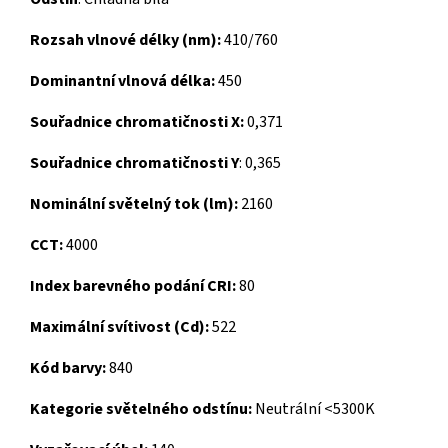
Rozsah vlnové délky (nm):
410/760
Dominantní vlnová délka:
450
Souřadnice chromatičnosti X:
0,371
Souřadnice chromatičnosti Y
: 0,365
Nominální světelný tok (lm):
2160
CCT:
4000
Index barevného podání CRI:
80
Maximální svítivost (Cd):
522
Kód barvy:
840
Kategorie světelného odstínu:
Neutrální <5300K