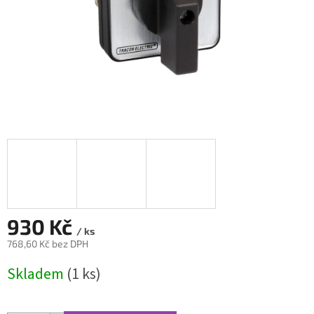
930 Kč
/ ks
768,60 Kč bez DPH
Měrná
Skladem
(1 ks)
cena: