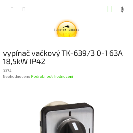
Přejít
NÁKUP
na
obsah
KOŠÍK
vypínač vačkový TK-639/3 0-1 63A
18,5kW IP42
3374
Průměrné
Neohodnoceno
Podrobnosti hodnocení
hodnocení
produktu
je
0,0
z
5
hvězdiček.