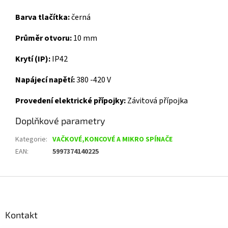
Barva tlačítka:
černá
Průměr otvoru:
10 mm
Krytí (IP):
IP42
Napájecí napětí:
380 -420 V
Provedení elektrické přípojky:
Závitová přípojka
Doplňkové parametry
Kategorie
:
VAČKOVÉ,KONCOVÉ A MIKRO SPÍNAČE
EAN
:
5997374140225
Z
á
p
a
Kontakt
t