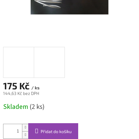
175 Kč
/ ks
144,63 Kč bez DPH
Měrná
Skladem
(2 ks)
cena:
Přidat do košíku