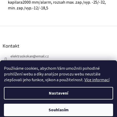
kapilara2000 mm/alarm, rozsah max. zap./vyp. -25/-32,
min. zap./vyp.-12/-18,5
Z
á
p
a
Kontakt
t
elektraskokan
@
email.cz
í
315 623 315
Používáme cookies, abychom Vám umožnili pohodlné
+420 737 802 398
prohlížení webu a díky analýze provozu webu neustále
zlepšovali jeho funkce, výkon a použitelnost.
Více informací
Nastavení
Vytvořil Shoptet
Souhlasím
Copyright 2026
www.elektraskokan.cz
. Všechna práva vyhrazena.