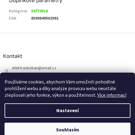
Doplňkové parametry
Kategorie
:
SVÍTIDLA
EAN
:
8590849502091
Z
á
p
a
Kontakt
t
elektraskokan
@
email.cz
í
315 623 315
Používáme cookies, abychom Vám umožnili pohodlné
+420 737 802 398
prohlížení webu a díky analýze provozu webu neustále
zlepšovali jeho funkce, výkon a použitelnost.
Více informací
Nastavení
Vytvořil Shoptet
Souhlasím
Copyright 2026
www.elektraskokan.cz
. Všechna práva vyhrazena.