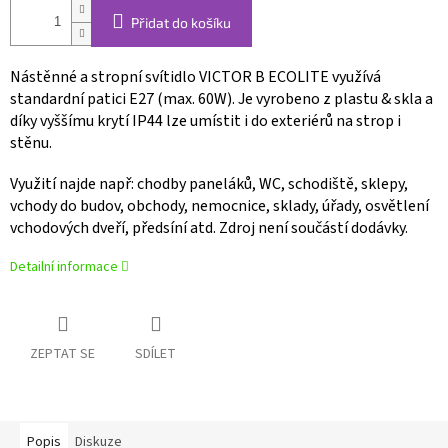
Přidat do košíku
Nástěnné a stropní svítidlo VICTOR B ECOLITE využívá
standardní patici E27 (max. 60W). Je vyrobeno z plastu & skla a
díky vyššímu krytí IP44 lze umístit i do exteriérů na strop i
stěnu.
Využití najde např: chodby paneláků, WC, schodiště, sklepy,
vchody do budov, obchody, nemocnice, sklady, úřady, osvětlení
vchodových dveří, předsíní atd. Zdroj není součástí dodávky.
Detailní informace
ZEPTAT SE
SDÍLET
Popis
Diskuze