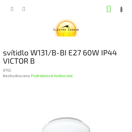
Přejít
NÁKUP
na
obsah
KOŠÍK
svítidlo W131/B-BI E27 60W IP44
VICTOR B
6701
Průměrné
Neohodnoceno
Podrobnosti hodnocení
hodnocení
produktu
je
0,0
z
5
hvězdiček.