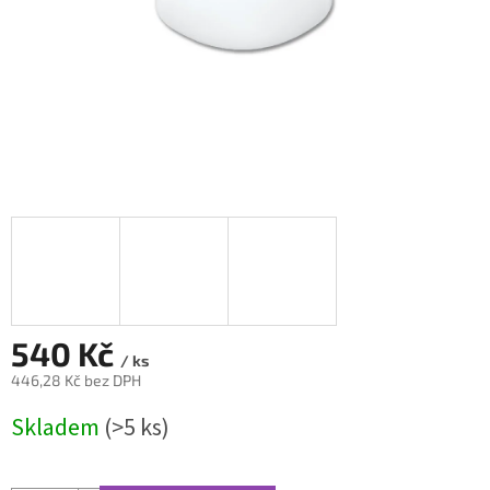
540 Kč
/ ks
446,28 Kč bez DPH
Měrná
Skladem
(>5 ks)
cena: