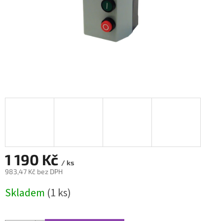
1 190 Kč
/ ks
983,47 Kč bez DPH
Měrná
Skladem
(1 ks)
cena: