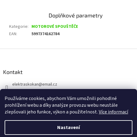
Doplňkové parametry
Kategorie
:
MOTOROVÉ SPOUŠTĚČE
EAN
:
5997374162784
Z
á
p
a
Kontakt
t
elektraskokan
@
email.cz
í
315 623 315
Používáme cookies, abychom Vám umožnili pohodlné
+420 737 802 398
prohlížení webu a díky analýze provozu webu neustále
zlepšovali jeho funkce, výkon a použitelnost.
Více informací
Nastavení
Vytvořil Shoptet