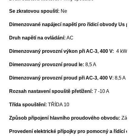
Se zkratovou spouští:
 Ne
Dimenzované napájecí napětí pro řídicí obvody Us při 
Druh napětí na ovládání:
 AC
Dimenzovaný provozní výkon při AC-3, 400 V:
  4 kW
Dimenzovaný provozní proud Ie:
 8,5 A
Dimenzovaný provozní proud při AC-3, 400 V
: 8,5 A
Rozsah nastavení spouště přetížení:
 7 -10 A
Třída spouštění:
 TŘÍDA 10 
Způsob připojení hlavního proudového obvodu:
 Závito
Provedení elektrické přípojky pro pomocný a řídící obv