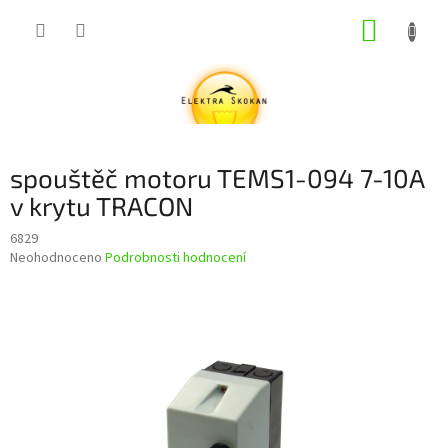
Přejít
NÁKUP
na
obsah
KOŠÍK
spouštěč motoru TEMS1-094 7-10A
v krytu TRACON
6829
Průměrné
Neohodnoceno
Podrobnosti hodnocení
hodnocení
produktu
je
0,0
z
5
hvězdiček.