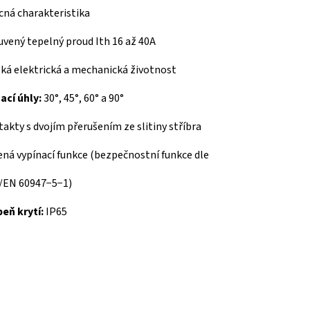
ná charakteristika
vený tepelný proud Ith 16 až 40A
ká elektrická a mechanická životnost
ací úhly:
30°, 45°, 60° a 90°
akty s dvojím přerušením ze slitiny stříbra
ná vypínací funkce (bezpečnostní funkce dle
/EN 60947−5−1)
eň krytí:
IP65