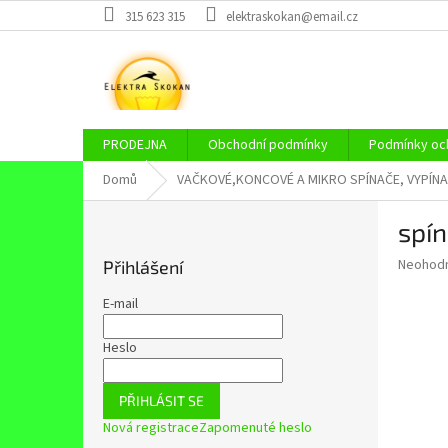
Přejít
315 623 315
elektraskokan@email.cz
na
obsah
PRODEJNA
Obchodní podmínky
Podmínky och
Domů
VAČKOVÉ,KONCOVÉ A MIKRO SPÍNAČE, VYPÍNA
P
spí
o
s
Průměr
Neohod
Přihlášení
t
hodnoce
r
produkt
E-mail
a
je
0,0
n
Heslo
z
n
5
í
hvězdič
PŘIHLÁSIT SE
p
Nová registrace
Zapomenuté heslo
a