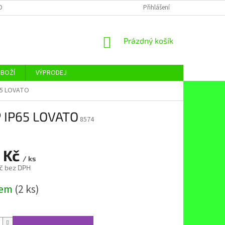
OBNÍCH ÚDAJŮ
Přihlášení
NÁKUPNÍ
Prázdný košík
KOŠÍK
ZBOŽÍ
VÝPRODEJ
65 LOVATO
P IP65 LOVATO
8574
 Kč
/ ks
č bez DPH
dem
(2 ks)