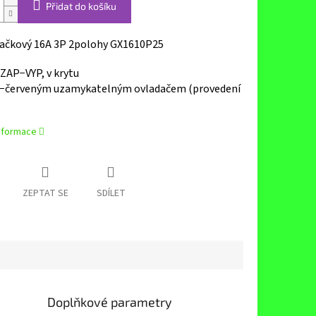
Přidat do košíku
vačkový 16A 3P 2polohy GX1610P25
ZAP−VYP, v krytu
o−červeným
uzamykatelným ovladačem
(provedení
informace
ZEPTAT SE
SDÍLET
Doplňkové parametry