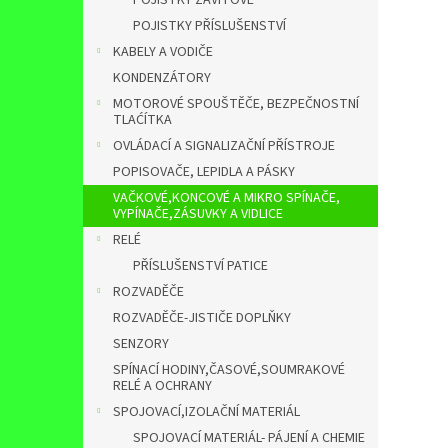
POJISTKY ZÁVITOVÉ
POJISTKY PŘÍSLUŠENSTVÍ
KABELY A VODIČE
KONDENZÁTORY
MOTOROVÉ SPOUŠTĚČE, BEZPEČNOSTNÍ
TLAĆÍTKA
OVLÁDACÍ A SIGNALIZAČNÍ PŘÍSTROJE
POPISOVAČE, LEPIDLA A PÁSKY
VAČKOVÉ,KONCOVÉ A MIKRO SPÍNAČE,
VYPÍNAČE,ZÁSUVKY A VIDLICE
RELÉ
PŘÍSLUŠENSTVÍ PATICE
ROZVADĚČE
ROZVADĚČE-JISTIČE DOPLŇKY
SENZORY
SPÍNACÍ HODINY,ČASOVÉ,SOUMRAKOVÉ
RELÉ A OCHRANY
SPOJOVACÍ,IZOLAČNÍ MATERIÁL
SPOJOVACÍ MATERIÁL- PÁJENÍ A CHEMIE