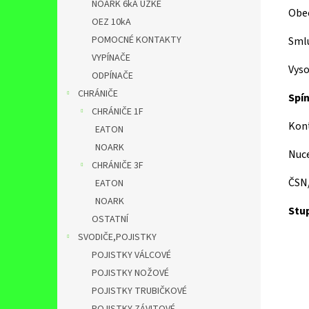
NOARK 6kA ÚZKÉ
Obec
OEZ 10kA
POMOCNÉ KONTAKTY
Smlu
VYPÍNAČE
Vyso
ODPÍNAČE
CHRÁNIČE
Spín
CHRÁNIČE 1F
Kont
EATON
NOARK
Nuce
CHRÁNIČE 3F
ČSN
EATON
NOARK
Stup
OSTATNÍ
SVODIČE,POJISTKY
POJISTKY VÁLCOVÉ
POJISTKY NOŽOVÉ
POJISTKY TRUBIČKOVÉ