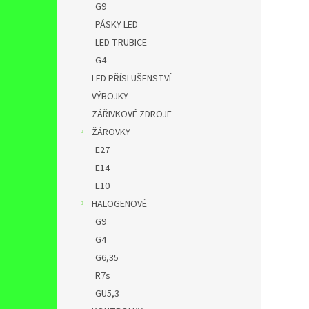
G9
PÁSKY LED
LED TRUBICE
G4
LED PŘÍSLUŠENSTVÍ
VÝBOJKY
ZÁŘIVKOVÉ ZDROJE
ŽÁROVKY
E27
E14
E10
HALOGENOVÉ
G9
G4
G6,35
R7s
GU5,3