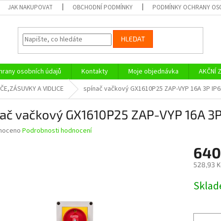
JAK NAKUPOVAT
OBCHODNÍ PODMÍNKY
PODMÍNKY OCHRANY OS
HLEDAT
rany osobních údajů
Kontakty
Moje objednávka
AKČNÍ 
ČE,ZÁSUVKY A VIDLICE
spínač vačkový GX1610P25 ZAP-VYP 16A 3P IP
nač vačkový GX1610P25 ZAP-VYP 16A 3
né
noceno
Podrobnosti hodnocení
ní
640
u
528,93 K
Měrná
Skla
cena:
ek.