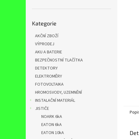
n
e
l
Přeskočit
Kategorie
kategorie
AKČNÍ ZBOŽÍ
VÝPRODEJ
AKU A BATERIE
BEZPEČNOSTNÍ TLAČÍTKA
DETEKTORY
ELEKTROMĚRY
FOTOVOLTAIKA
HROMOSVODY, UZEMNĚNÍ
INSTALAČNÍ MATERIÁL
JISTIČE
Popi
NOARK 6kA
EATON 6kA
Det
EATON 10kA