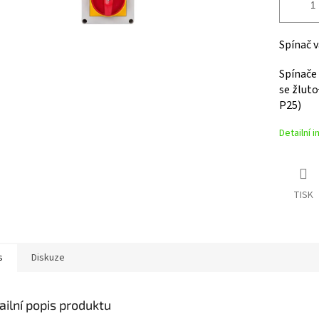
Spínač 
Spínače 
se
žlut
P25)
Detailní 
TISK
s
Diskuze
ailní popis produktu