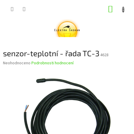
Přejít
NÁKUP
na
obsah
KOŠÍK
senzor-teplotní - řada TC-3
4628
Průměrné
Neohodnoceno
Podrobnosti hodnocení
hodnocení
produktu
je
0,0
z
5
hvězdiček.