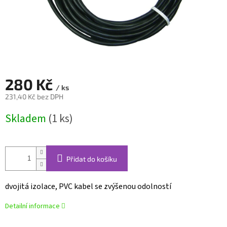
280 Kč
/ ks
231,40 Kč bez DPH
Měrná
Skladem
(1 ks)
cena:
Přidat do košíku
dvojitá izolace, PVC kabel se zvýšenou odolností
Detailní informace