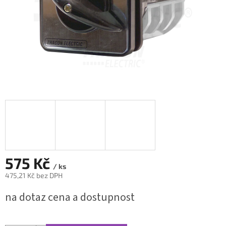
575 Kč
/ ks
475,21 Kč bez DPH
Měrná
na dotaz cena a dostupnost
cena: