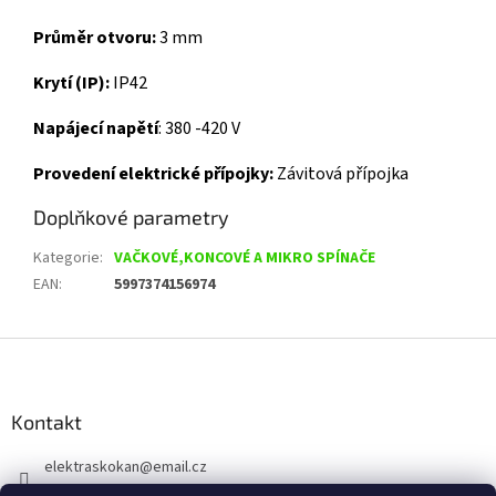
Průměr otvoru:
3 mm
Krytí (IP):
IP42
Napájecí napětí
:
380 -420 V
Provedení elektrické přípojky:
Závitová přípojka
Doplňkové parametry
Kategorie
:
VAČKOVÉ,KONCOVÉ A MIKRO SPÍNAČE
EAN
:
5997374156974
Z
á
p
a
Kontakt
t
elektraskokan
@
email.cz
í