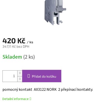
420 Kč
/ ks
347,11 Kč bez DPH
Měrná
Skladem
(2 ks)
cena:
Přidat do košíku
pomocný kontakt AX3122 NORK 2 přepínací kontakty.
Detailní informace