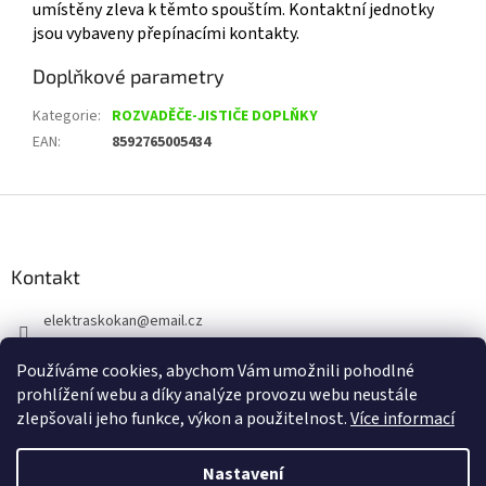
umístěny zleva k těmto spouštím. Kontaktní jednotky
jsou vybaveny přepínacími kontakty.
Doplňkové parametry
Kategorie
:
ROZVADĚČE-JISTIČE DOPLŇKY
EAN
:
8592765005434
Z
á
p
a
Kontakt
t
elektraskokan
@
email.cz
í
315 623 315
Používáme cookies, abychom Vám umožnili pohodlné
+420 737 802 398
prohlížení webu a díky analýze provozu webu neustále
zlepšovali jeho funkce, výkon a použitelnost.
Více informací
Nastavení
Vytvořil Shoptet