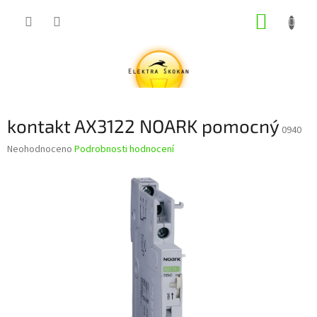
Přejít
NÁKUP
na
obsah
KOŠÍK
kontakt AX3122 NOARK pomocný
0940
Průměrné
Neohodnoceno
Podrobnosti hodnocení
hodnocení
produktu
je
0,0
z
5
hvězdiček.