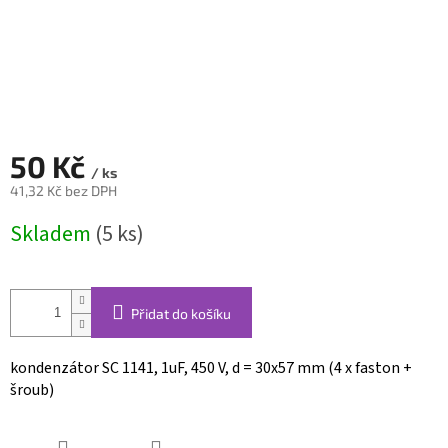
50 Kč
/ ks
41,32 Kč bez DPH
Měrná
Skladem
(5 ks)
cena:
Přidat do košíku
kondenzátor SC 1141, 1uF, 450 V, d = 30x57 mm (4 x faston +
šroub)