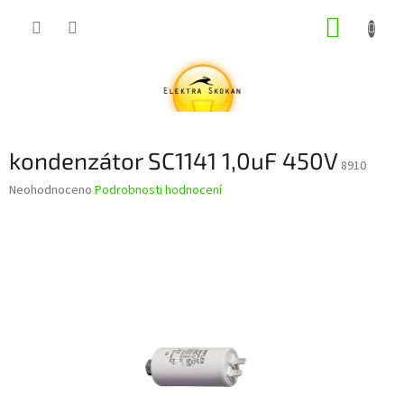
Přejít
NÁKUP
na
obsah
KOŠÍK
kondenzátor SC1141 1,0uF 450V
8910
Průměrné
Neohodnoceno
Podrobnosti hodnocení
hodnocení
produktu
je
0,0
z
5
hvězdiček.