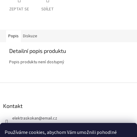
ZEPTAT SE
SDÍLET
Popis
Diskuze
Detailní popis produktu
Popis produktu není dostupný
Z
á
p
a
Kontakt
t
elektraskokan
@
email.cz
í
315 623 315
Používáme cookies, abychom Vám umožnili pohodlné
+420 737 802 398