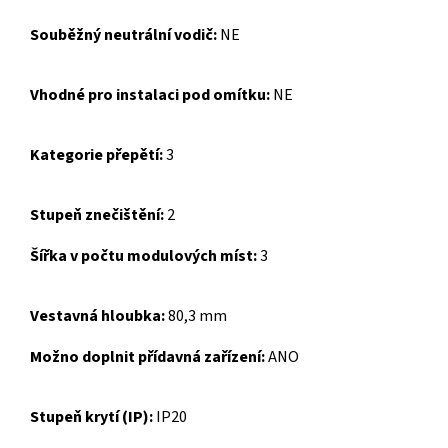
Souběžný neutrální vodič:
NE
Vhodné pro instalaci pod omítku:
NE
Kategorie přepětí:
3
Stupeň znečištění:
2
Šířka v počtu modulových míst:
3
Vestavná hloubka:
80,3 mm
Možno doplnit přídavná zařízení:
ANO
Stupeň krytí (IP):
IP20