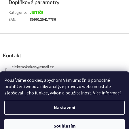
Doplňkové parametry
Kategorie
:
JISTIČE
EAN
:
8590125417736
Z
á
p
a
Kontakt
t
elektraskokan
@
email.cz
í
315 623 315
Používáme cookies, abychom Vám umožnili pohodlné
+420 737 802 398
prohlížení webu a díky analýze provozu webu neustále
zlepšovali jeho funkce, výkon a použitelnost.
Více informací
Nastavení
Vytvořil Shoptet
Souhlasím
Copyright 2026
www.elektraskokan.cz
. Všechna práva vyhrazena.