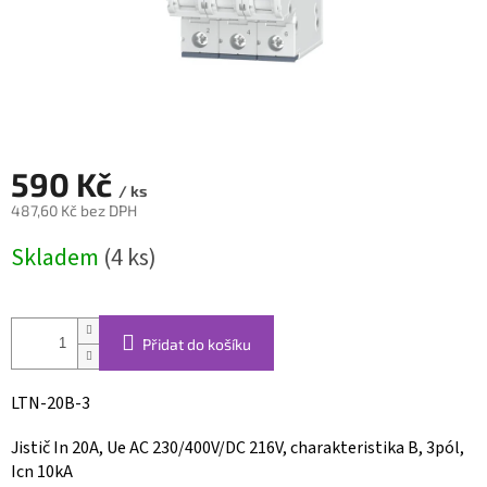
590 Kč
/ ks
487,60 Kč bez DPH
Měrná
Skladem
(4 ks)
cena:
Přidat do košíku
LTN-20B-3
Jistič In 20A, Ue AC 230/400V/DC 216V, charakteristika B, 3pól,
Icn 10kA